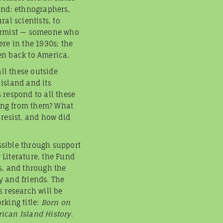
and: ethnographers,
ral scientists, to
dermist — someone who
ere in the 1930s; the
en back to America.
all these outside
island and its
 respond to all these
ing from them? What
 resist, and how did
sible through support
 Literature, the Fund
s, and through the
y and friends. The
s research will be
rking title:
Born on
ican Island History
.