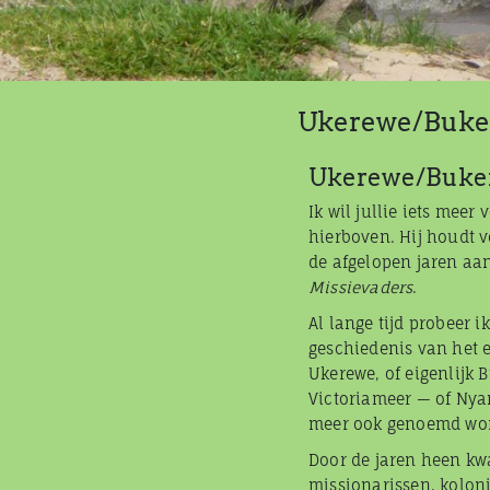
Ukerewe/Buke
Ukerewe/Buker
Ik wil jullie iets meer 
hierboven. Hij houdt v
de afgelopen jaren aan
Missievaders
.
Al lange tijd probeer ik
geschiedenis van het 
Ukerewe, of eigenlijk 
Victoriameer — of Nya
meer ook genoemd wor
Door de jaren heen k
missionarissen, koloni