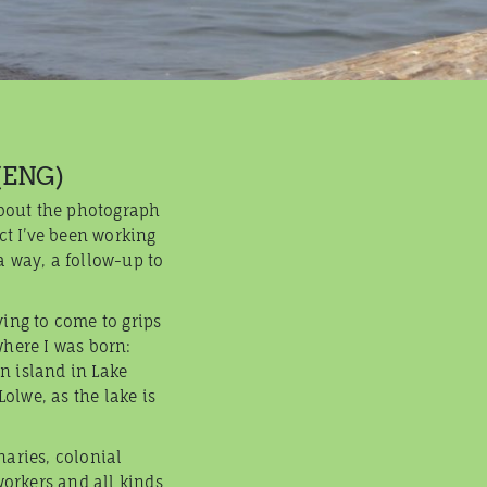
(ENG)
 about the photograph
ect I’ve been working
a way, a follow-up to
ying to come to grips
where I was born:
n island in Lake
olwe, as the lake is
naries, colonial
orkers and all kinds