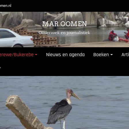
men.nl
MAR OOMEN
Onderzoek en journalistiek
erewe/Bukerebe
Nieuws en agenda
Boeken
Art
V