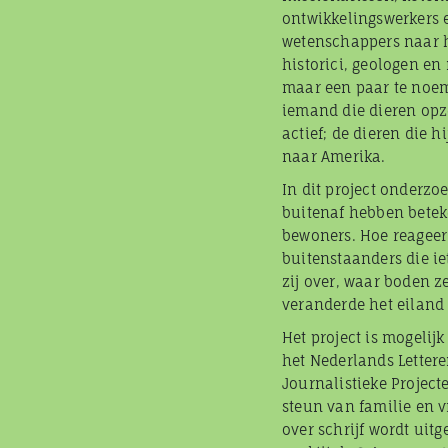
ontwikkelingswerkers e
wetenschappers naar h
historici, geologen e
maar een paar te noem
iemand die dieren opze
actief; de dieren die 
naar Amerika.
In dit project onderzo
buitenaf hebben betek
bewoners. Hoe reageer
buitenstaanders die i
zij over, waar boden z
veranderde het eiland
Het project is mogelij
het Nederlands Lettere
Journalistieke Project
steun van familie en v
over schrijf wordt uit