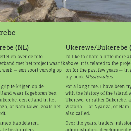
rebe
ebe (NL)
Ukerewe/Bukerebe 
vertellen over de foto
I’d like to share a little more
erband met het project waar ik
above. It is related to the proj
 werk — een soort vervolg op
on for the past few years — in 
my book
Missievaders
.
 grip te krijgen op de
For a long time, I have been tr
eiland waar ik geboren ben:
with the history of the island 
Bukerebe, een eiland in het
Ukerewe, or rather Bukerebe, a
nza, of Nam Lolwe, zoals het
Victoria — or Nyanza, or Nam L
dt.
also called.
wamen handelaren,
Over the years, traders, missio
ale bestuurders,
administrators, development w