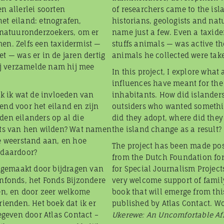
n allerlei soorten
of researchers came to the isl
et eiland: etnografen,
historians, geologists and natu
n natuuronderzoekers, om er
name just a few. Even a taxi
en. Zelfs een taxidermist —
stuffs animals — was active th
t — was er in de jaren dertig
animals he collected were tak
hij verzamelde nam hij mee
In this project, I explore what 
influences have meant for the 
ek ik wat de invloeden van
inhabitants. How did islanders
end voor het eiland en zijn
outsiders who wanted someth
den eilanders op al die
did they adopt, where did they
ets van hen wilden? Wat namen
the island change as a result?
e weerstand aan, en hoe
The project has been made pos
 daardoor?
from the Dutch Foundation for
k gemaakt door bijdragen van
for Special Journalism Project
nfonds, het Fonds Bijzondere
very welcome support of famil
en, en door zeer welkome
book that will emerge from thi
rienden. Het boek dat ik er
published by Atlas Contact. Wo
gegeven door Atlas Contact –
Ukerewe: An Uncomfortable Afr