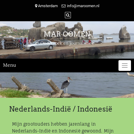
Skip
Amsterdam
info@maroomen.nl
to
content
MAR OOMEN
Onderzoek en journalistiek
Menu
Nederlands-Indië / Indonesië
Mijn grootouders hebben jarenlang in
Nederlands-Indië en Indonesië gewoond. Mijn