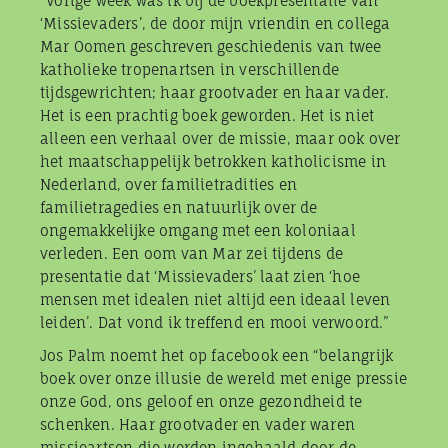
“Vorige week was ik bij de boekpresentatie van
‘Missievaders’, de door mijn vriendin en collega
Mar Oomen geschreven geschiedenis van twee
katholieke tropenartsen in verschillende
tijdsgewrichten; haar grootvader en haar vader.
Het is een prachtig boek geworden. Het is niet
alleen een verhaal over de missie, maar ook over
het maatschappelijk betrokken katholicisme in
Nederland, over familietradities en
familietragedies en natuurlijk over de
ongemakkelijke omgang met een koloniaal
verleden. Een oom van Mar zei tijdens de
presentatie dat ‘Missievaders’ laat zien ‘hoe
mensen met idealen niet altijd een ideaal leven
leiden’. Dat vond ik treffend en mooi verwoord.”
Jos Palm noemt het op facebook een “belangrijk
boek over onze illusie de wereld met enige pressie
onze God, ons geloof en onze gezondheid te
schenken. Haar grootvader en vader waren
missieartsen die werden ingehaald door de