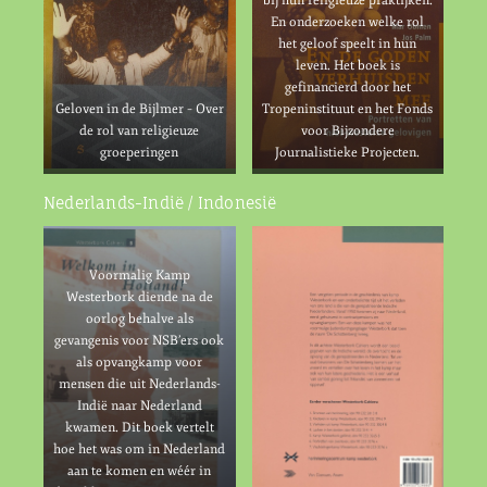
bij hun religieuze praktijken.
En onderzoeken welke rol
het geloof speelt in hun
leven. Het boek is
gefinancierd door het
Geloven in de Bijlmer – Over
Tropeninstituut en het Fonds
de rol van religieuze
voor Bijzondere
groeperingen
Journalistieke Projecten.
Nederlands-Indië / Indonesië
Voormalig Kamp
Westerbork diende na de
oorlog behalve als
gevangenis voor NSB’ers ook
als opvangkamp voor
mensen die uit Nederlands-
Indië naar Nederland
kwamen. Dit boek vertelt
hoe het was om in Nederland
aan te komen en wéér in