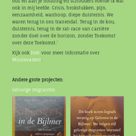
bus en aan je houding en schouders voelde ik wat
ook in mij leefde. Crisis, brokstukken, pijn,
eenzaamheid, wanhoop, diepe duisternis. We
waren terug in ons tranendal. Terug in de kou,
duisternis, terug in de rat-race van carrière
zonder doel over de horizon, zonder Toekomst
over deze Toekomst.’
Kijk ook
hier
voor meer informatie over
Missievaders
.
Andere grote projecten
:
Gelovige migranten
Dit boek is een logisch
vervolg op ‘Geloven in de
Bijlmer’. We volgen vijf
gelovige migranten intensief