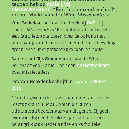
zeggen heb op
radio 1, bij
nieuwsweekend
.
“Een fascinerend verhaal”,
noemt Mieke van der Weij
Missievaders
.
Wim Berkelaar
besprak het boek bij
OVT
. Hij
noemt
Missievaders
“Een koloniaal-cultureel en
een familiedrama ineen over de opkomst en
ondergang van de missie” en vindt het “Geweldig
geschreven, met persoonlijke toon en notie”.
Samen met
Gijs Groenteman
maakte Wim
Berkelaar voor radio 1 ook een
boekenpodcast
over Missievaders.
Jan van Hooydonk schrijft in
Volzin,
oktober
2019
:
“Familiegeschiedenissen zijn onder auteurs en
lezers populair. Mar Oomen blijkt een
uitmuntend beoefenaar van dit genre. Zij geeft
evenwichtig een betrokken gezicht aan een
belangrijk stuk Nederlandse en katholieke