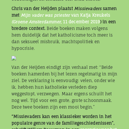
Chris van der Heijden plaatst
Missievaders
samen
met
Mijn vader was priester
van Katja Kreukels
(Groene Amsterdammer,
11 december 2019
) in een
bredere context.
Beide boeken maken volgens
hem duidelijk dat het katholicisme toch meer is
dan seksueel misbruik, machtspolitiek en
hypocrisie.
Van der Heijden eindigt zijn verhaal met: “Beide
boeken hamerden bij het lezen regelmatig in mijn
ziel. De verklaring is eenvoudig: velen, onder wie
ik, hebben hun katholieke verleden diep
weggestopt, verzwegen. Maar ergens schuilt het
nog wel. Tijd voor een grote, grote schoonmaak.
Deze twee boeken zijn een mooi begin.”
“Missievaders kan een klassieker worden in het
populaire genre van de familiegeschiedenissen”,