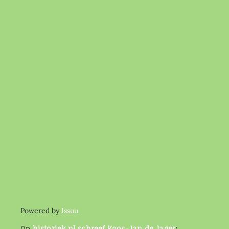
Powered by
Issuu
Op
historiek.nl schreef Koos-Jan de Jager
: