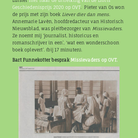
Luister
hier naar de uitreiking van de Libris
Geschiedenisprijs 2020 op OVT
. Pieter van Os won
de prijs met zijn boek
Liever dier dan mens
.
Annemarie Lavèn, hoofdredacteur van Historisch
Nieuwsblad, was pleitbezorger van
Missievaders
.
Ze noemt mij ‘journalist, historicus en
romanschrijver in een’, ‘wat een wonderschoon
boek oplevert’. (bij 17 minuten).
Bart Funnekotter besprak
Missievaders op OVT.