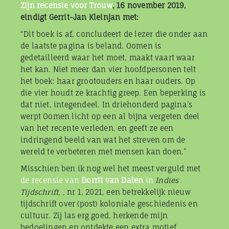
Zijn recensie voor Trouw
, 16 november 2019,
eindigt Gerrit-Jan Kleinjan met:
“Dit boek is af, concludeert de lezer die onder aan
de laatste pagina is beland. Oomen is
gedetailleerd waar het moet, maakt vaart waar
het kan. Niet meer dan vier hoofdpersonen telt
het boek: haar grootouders en haar ouders. Op
die vier houdt ze krachtig greep. Een beperking is
dat niet, integendeel. In driehonderd pagina’s
werpt Oomen licht op een al bijna vergeten deel
van het recente verleden, en geeft ze een
indringend beeld van wat het streven om de
wereld te verbeteren met mensen kan doen.”
Misschien ben ik nog wel het meest verguld met
de recensie van
Dorrit van Dalen
in
Indies
Tijdschrift, ,
nr 1, 2021, een betrekkelijk nieuw
tijdschrift over (post) koloniale geschiedenis en
cultuur. Zij las erg goed, herkende mijn
bedoelingen en ontdekte een extra motief.