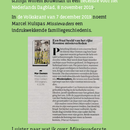
schrijft Willem Bouwman in een
recensie voor het
Nederlands Dagblad, 8 november 2019
.
In
de Volkskrant van 7 december 2019
noemt
Marcel Hulspas
Missievaders
een
indrukwekkende familiegeschiedenis.
Luister naar wat ik over
Missievaders
te