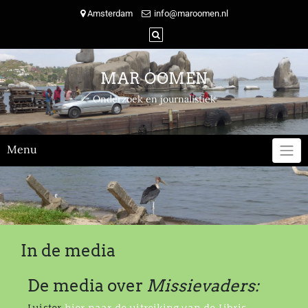
Skip
Amsterdam
info@maroomen.nl
to
content
MAR OOMEN
Onderzoek en journalistiek
Menu
In de media
De media over
Missievaders: